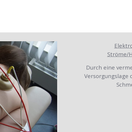
Elektr
Ströme/H
Durch eine verm
Versorgungslage d
Schme