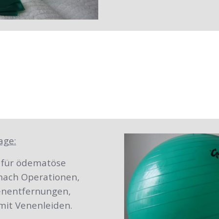
age:
 für ödematöse
 nach Operationen,
nentfernungen,
it Venenleiden.